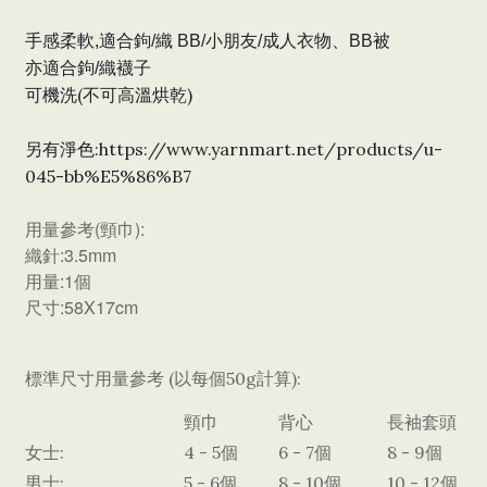
手感
柔軟,
適合
鉤/織 BB/小朋友/成人衣物、BB被
亦
適合
鉤/織襪子
可機洗(不可高溫烘乾)
另有淨色:
https://www.yarnmart.net/products/u-
045-bb%E5%86%B7
用量參考(頸巾):
織針:3.5mm
用量:1個
尺寸:58X17cm
標準尺寸用量參考 (以每個50g計算):
頸巾
背心
長袖套頭
女士:
4 - 5個
6 - 7個
8 - 9個
男士:
5 - 6個
8 - 10個
10 - 12個