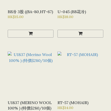
BB冷 3股 ((BA-80,HT-67)
U-045 (BB花冷)
HK$15.00
HK$18.00
U1837 (MERINO WOOL
RT-57 (MOHAIR)
100% ) (特價$280/10個)
HK$14.00