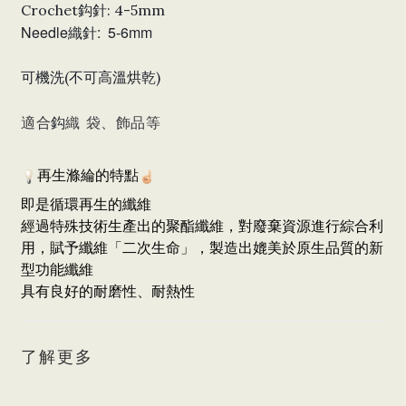
Crochet鈎針: 4-5mm
Needle織針: 5-6mm
可機洗(不可高溫烘乾)
適合
織
袋
、
飾品
等
鈎
再生滌綸的特點
即是循環再生的纖維
經過特殊技術生產出的聚酯纖維，對廢棄資源進行綜合利
用，賦予纖維「二次生命」，製造出媲美於原生品質的新
型功能纖維
具有良好的耐磨性、耐熱性
了解更多