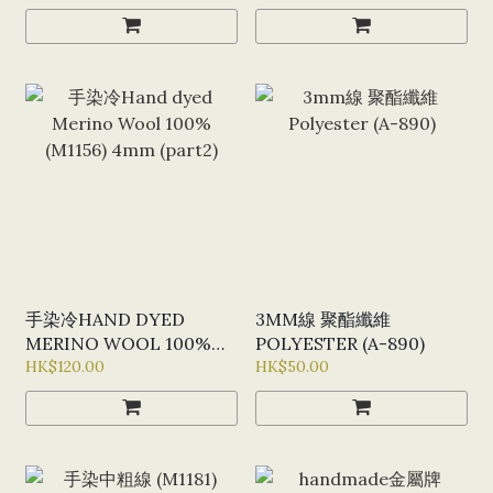
手染冷HAND DYED
3MM線 聚酯纖維
MERINO WOOL 100%
POLYESTER (A-890)
(M1156) 4MM (PART2)
HK$120.00
HK$50.00