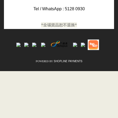
Tel / WhatsApp : 5128 0930
*全埸貨品恕不退換*
SHOPLINE PAYMENTS
POWERED BY