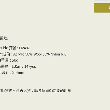
描述
ct No
貨號 :
H2487
nt成份 :
Acrylic 56% Wool 38% Nylon 6%
t重量 : 50g
h長度 : 135
m / 147yds
e織針 : 3-4
mm
品斷貨後不會再返貨，請各位買夠需要的用量