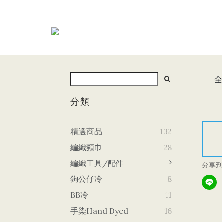
全
分類
精選商品
132
編織頸巾
28
編織工具/配件
分享
鉤公仔冷
8
BB冷
11
手染Hand Dyed
16