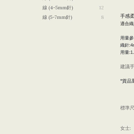
線 (4-5mm針)
12
手感
線 (5-7mm針)
8
適合織
用量參
織針:4
用量:1
建議手
*貨品
標準尺
女士: