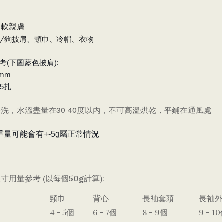
柔軟親膚
/鉤披肩、頸巾、冷帽、衣物
考(下圖藍色披肩):
mm
.5扎
洗，水溫盡量在30-40度以內，不可高溫烘乾，平鋪在通風處
重量可能會有+-5g屬正常情況
寸用量參考 (以每個
50g
計算):
頸巾
背心
長袖套頭
長袖
4 - 5個
6 - 7個
8 - 9個
9 - 1