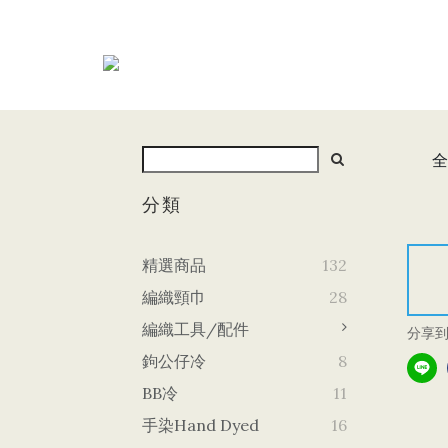
全
分類
精選商品
132
編織頸巾
28
編織工具/配件
分享
鉤公仔冷
8
BB冷
11
手染Hand Dyed
16