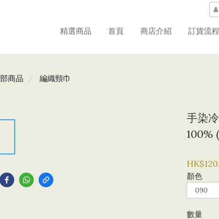
精選商品
首頁
商店介紹
訂貨流
部商品
編織頸巾
手染冷H
100% 
到
HK$120
顏色
數量