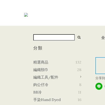
全
分類
精選商品
132
編織頸巾
28
編織工具/配件
分享
鉤公仔冷
8
BB冷
11
手染Hand Dyed
16